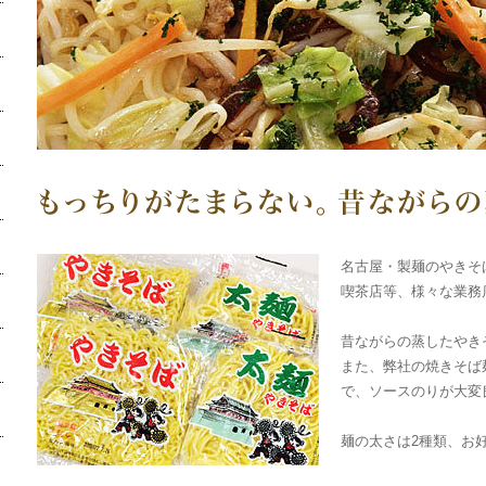
名古屋・製麺のやきそ
喫茶店等、様々な業務
昔ながらの蒸したやき
また、弊社の焼きそば
で、ソースのりが大変
麺の太さは2種類、お