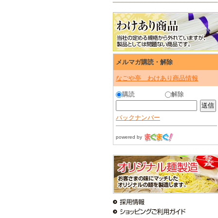
メルマガ購読・解除
なごや亭 わけあり商品情報
購読
解除
バックナンバー
powered by