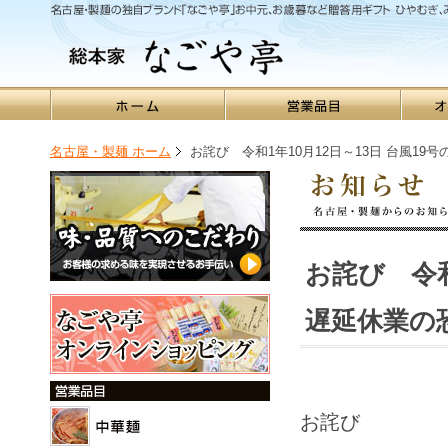
名古屋・製麺 ホーム
お詫び 令和1年10月12日～13日 台風19
お詫び 令和
遅延休業の
お詫び